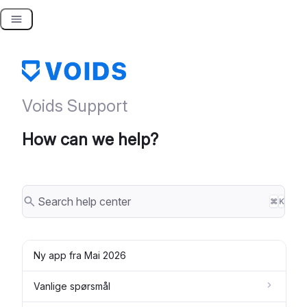
Skip
to
content
Voids Support
How can we help?
⌘
K
Ny app fra Mai 2026
Vanlige spørsmål